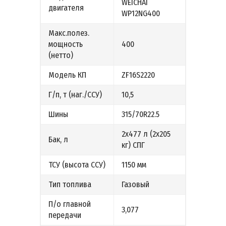
WEICHAI
двигателя
WP12NG400
Макс.полез.
мощность
400
(нетто)
Модель КП
ZF16S2220
Г/п, т (наг./ССУ)
10,5
Шины
315/70R22.5
2х477 л (2х205
Бак, л
кг) СПГ
ТСУ (высота ССУ)
1150 мм
Тип топлива
Газовый
П/о главной
3,077
передачи