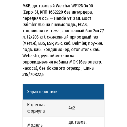
МКБ, дв. газовый Weichai WP12NG400
(Евро-5), КПП 16S2220 без интардера,
передняя ось — Hande 9т, зад. мост
Daimler HL6 на пневмоподв., ECAS,
топливная система, криогенный бак 2х477
л. (2х205 кг), сжиженный природный газ
(метан), EBS, ESP, ASR, каб. Daimler, пружин.
подв. каб., кондиционер, отопитель каб.
Webasto, ручной механизм
опрокидывания кабины МОК (без электр.
насоса), без бокового огражд., Шины
315/70R22,5
Характеристики:
Колесная
4х2
формула
дв. газов.
Модель