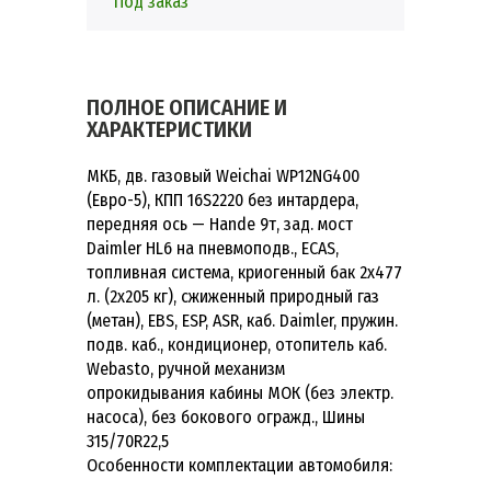
Под заказ
ПОЛНОЕ ОПИСАНИЕ И
ХАРАКТЕРИСТИКИ
МКБ, дв. газовый Weichai WP12NG400
(Евро-5), КПП 16S2220 без интардера,
передняя ось — Hande 9т, зад. мост
Daimler HL6 на пневмоподв., ECAS,
топливная система, криогенный бак 2х477
л. (2х205 кг), сжиженный природный газ
(метан), EBS, ESP, ASR, каб. Daimler, пружин.
подв. каб., кондиционер, отопитель каб.
Webasto, ручной механизм
опрокидывания кабины МОК (без электр.
насоса), без бокового огражд., Шины
315/70R22,5
Особенности комплектации автомобиля: