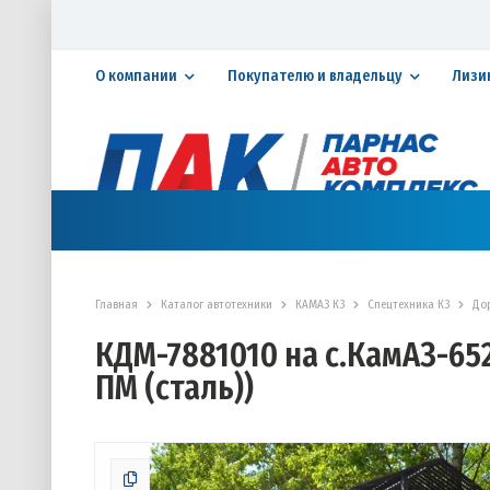
О компании
Покупателю и владельцу
Лизи
Официальный дилер ПАО «КАМАЗ»
КАТАЛОГ АВТОТЕХНИКИ
ЗАПАСНЫЕ ЧАСТИ
СЕРВИ
Главная
Каталог автотехники
КАМАЗ К3
Спецтехника К3
До
КДМ-7881010 на с.КамАЗ-652
ПМ (сталь))