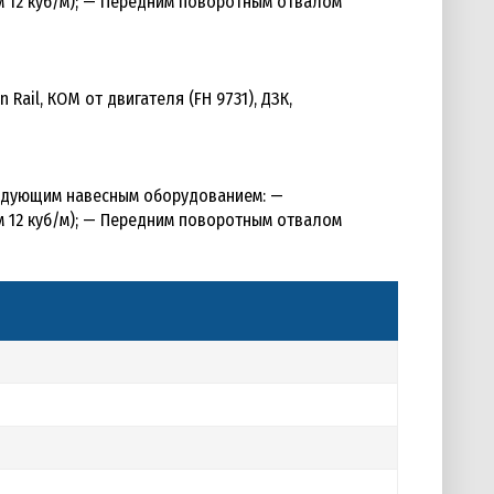
м 12 куб/м); — Передним поворотным отвалом
 Rail, КОМ от двигателя (FH 9731), ДЗК,
ледующим навесным оборудованием: —
м 12 куб/м); — Передним поворотным отвалом