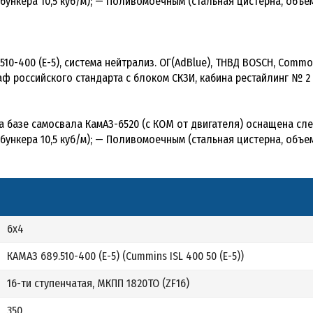
нкера 10,5 куб/м); — Поливомоечным (стальная цистерна, объе
510-400 (Е-5), система нейтрализ. ОГ(AdBlue), ТНВД BOSCH, Common
аф российского стандарта с блоком СКЗИ, кабина рестайлинг № 2
 базе самосвала КамАЗ-6520 (с КОМ от двигателя) оснащена с
нкера 10,5 куб/м); — Поливомоечным (стальная цистерна, объе
6х4
КАМАЗ 689.510-400 (Е-5) (Cummins ISL 400 50 (Е-5))
16-ти ступенчатая, МКПП 1820ТО (ZF16)
350