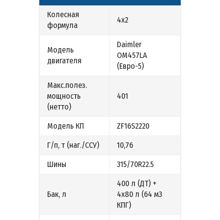
Колесная
4х2
формула
Daimler
Модель
OM457LA
двигателя
(Евро-5)
Макс.полез.
мощность
401
(нетто)
Модель КП
ZF16S2220
Г/п, т (наг./ССУ)
10,76
Шины
315/70R22.5
400 л (ДТ) +
Бак, л
4х80 л (64 м3
КПГ)