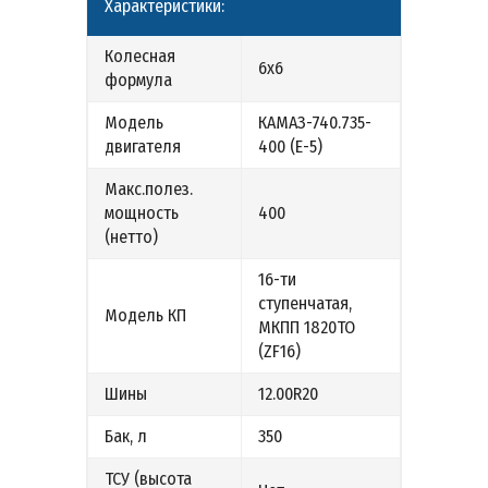
Характеристики:
Колесная
6х6
формула
Модель
КАМАЗ-740.735-
двигателя
400 (E-5)
Макс.полез.
мощность
400
(нетто)
16-ти
ступенчатая,
Модель КП
МКПП 1820ТО
(ZF16)
Шины
12.00R20
Бак, л
350
ТСУ (высота