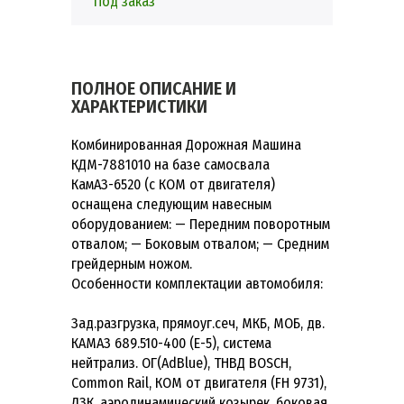
Под заказ
ПОЛНОЕ ОПИСАНИЕ И
ХАРАКТЕРИСТИКИ
Комбинированная Дорожная Машина
КДМ-7881010 на базе самосвала
КамАЗ-6520 (с КОМ от двигателя)
оснащена следующим навесным
оборудованием: — Передним поворотным
отвалом; — Боковым отвалом; — Средним
грейдерным ножом.
Особенности комплектации автомобиля:
Зад.разгрузка, прямоуг.сеч, МКБ, МОБ, дв.
КАМАЗ 689.510-400 (Е-5), система
нейтрализ. ОГ(AdBlue), ТНВД BOSCH,
Common Rail, КОМ от двигателя (FH 9731),
ДЗК, аэродинамический козырек, боковая