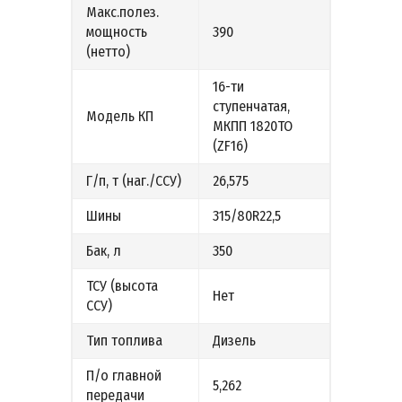
Макс.полез.
мощность
390
(нетто)
16-ти
ступенчатая,
Модель КП
МКПП 1820ТО
(ZF16)
Г/п, т (наг./ССУ)
26,575
Шины
315/80R22,5
Бак, л
350
ТСУ (высота
Нет
ССУ)
Тип топлива
Дизель
П/о главной
5,262
передачи