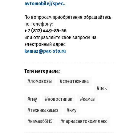
avtomobilej/spec..
По вопросам приобретения обращайтесь
по телефону:
+ 7 (812) 449-85-56
или отправляйте свои запросы на
электронный адрес:
kamaz@pac-sto.ru
Теги материала:
,
,
,
,
,
,
,
,
,
#ломовозы
#спецтехника
#пак
#гму
#новостипак
#камаз
#техникакамаз
#кму
#камаз65115
#парнасавтокомплекс