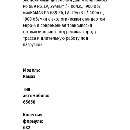
Р6 689 R6, LA, 294кВт / 400л.с., 1900 об/
минКАМАЗ Р6 689 R6, LA, 294кВт / 400л.с.,
1900 об/мин с экологическим стандартом
Евро‑5 и современная трансмиссия
оптимизированы под режимы город/
трасса и длительную работу под
нагрузкой.
Модель
Камаз
Тип
автомоби
65658
Колесная
формул
6
X2