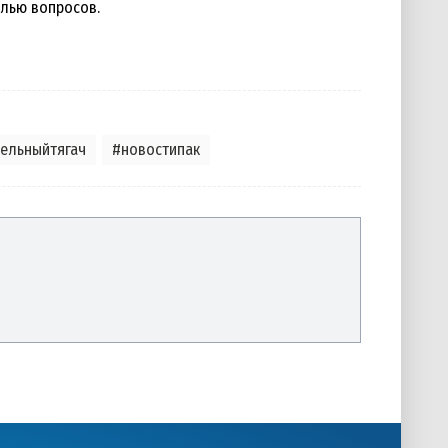
слью вопросов.
,
,
,
,
,
,
,
,
ельныйтягач
#новостипак