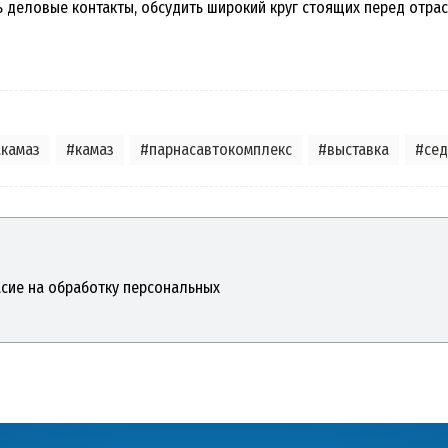
ь деловые контакты, обсудить широкий круг стоящих перед отра
акамаз
#камаз
#парнасавтокомплекс
#выставка
#сед
асие на обработку персональных