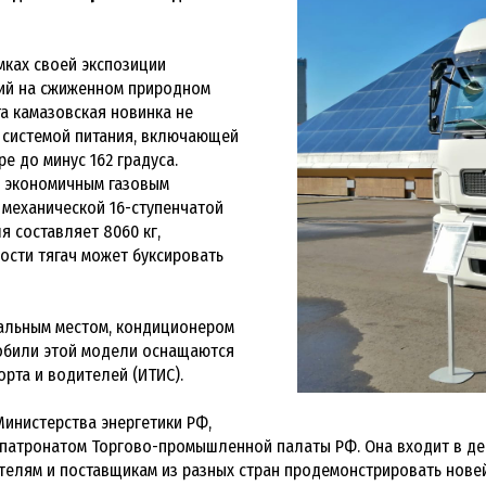
мках своей экспозиции
ий на сжиженном природном
та камазовская новинка не
 системой питания, включающей
ре до минус 162 градуса.
н экономичным газовым
и механической 16-ступенчатой
я составляет 8060 кг,
ости тягач может буксировать
альным местом, кондиционером
мобили этой модели оснащаются
рта и водителей (ИТИС).
инистерства энергетики РФ,
патронатом Торгово-промышленной палаты РФ. Она входит в де
телям и поставщикам из разных стран продемонстрировать но