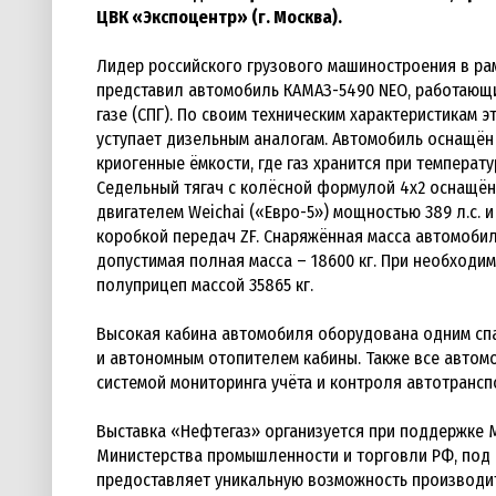
ЦВК «Экспоцентр» (г. Москва).
Лидер российского грузового машиностроения в ра
представил автомобиль КАМАЗ-5490 NEO, работающ
газе (СПГ). По своим техническим характеристикам э
уступает дизельным аналогам. Автомобиль оснащён
криогенные ёмкости, где газ хранится при температу
Седельный тягач с колёсной формулой 4х2 оснащё
двигателем Weichai («Евро-5») мощностью 389 л.с. 
коробкой передач ZF. Снаряжённая масса автомобил
допустимая полная масса – 18600 кг. При необходим
полуприцеп массой 35865 кг.
Высокая кабина автомобиля оборудована одним сп
и автономным отопителем кабины. Также все авто
системой мониторинга учёта и контроля автотранспо
Выставка «Нефтегаз» организуется при поддержке М
Министерства промышленности и торговли РФ, под 
предоставляет уникальную возможность производи