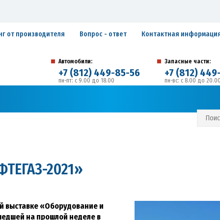
нг от производителя
Вопрос - ответ
Контактная информаци
Автомобили:
Запасные части:
+7 (812) 449-85-56
+7 (812) 449
пн-пт: с 9.00 до 18.00
пн-вс: с 8.00 до 20.0
194292, г. Санкт-Петербург, ул. Домостроительная, 
Адрес:
С И ГАРАНТИЙНЫЕ ОБЯЗАТЕЛЬСТВА
ЗАПИСАТЬСЯ В СЕРВИС
ФТЕГАЗ-2021»
й выставке «Оборудование и
шедшей на прошлой неделе в